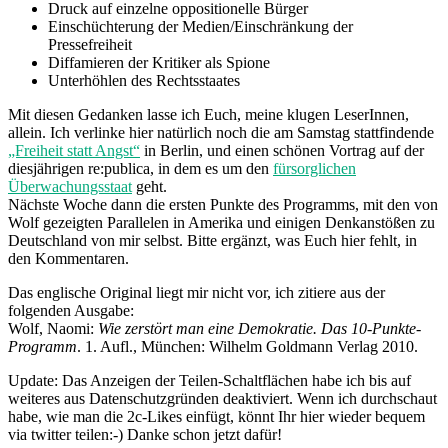
Druck auf einzelne oppositionelle Bürger
Einschüchterung der Medien/Einschränkung der
Pressefreiheit
Diffamieren der Kritiker als Spione
Unterhöhlen des Rechtsstaates
Mit diesen Gedanken lasse ich Euch, meine klugen LeserInnen,
allein. Ich verlinke hier natürlich noch die am Samstag stattfindende
„Freiheit statt Angst“
in Berlin, und einen schönen Vortrag auf der
diesjährigen re:publica, in dem es um den
fürsorglichen
Überwachungsstaat
geht.
Nächste Woche dann die ersten Punkte des Programms, mit den von
Wolf gezeigten Parallelen in Amerika und einigen Denkanstößen zu
Deutschland von mir selbst. Bitte ergänzt, was Euch hier fehlt, in
den Kommentaren.
Das englische Original liegt mir nicht vor, ich zitiere aus der
folgenden Ausgabe:
Wolf, Naomi:
Wie zerstört man eine Demokratie. Das 10-Punkte-
Programm
. 1. Aufl., München: Wilhelm Goldmann Verlag 2010.
Update: Das Anzeigen der Teilen-Schaltflächen habe ich bis auf
weiteres aus Datenschutzgründen deaktiviert. Wenn ich durchschaut
habe, wie man die 2c-Likes einfügt, könnt Ihr hier wieder bequem
via twitter teilen:-) Danke schon jetzt dafür!