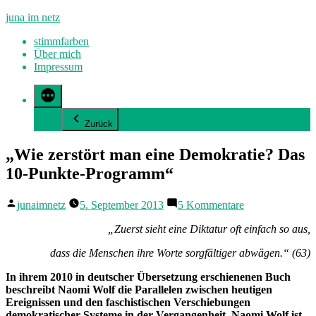
Zum
juna im netz
Inhalt
stimmfarben
springen
Über mich
Impressum
Zurück
„Wie zerstört man eine Demokratie? Das
10-Punkte-Programm“
Veröffentlicht
zu
junaimnetz
5. September 2013
5 Kommentare
von
„Wie
zerstört
„Zuerst sieht eine Diktatur oft einfach so aus,
man
dass die Menschen ihre Worte sorgfältiger abwägen.“ (63)
eine
Demokratie?
In ihrem 2010 in deutscher Übersetzung erschienenen Buch
Das
beschreibt Naomi Wolf die Parallelen zwischen heutigen
10-
Ereignissen und den faschistischen Verschiebungen
Punkte-
demokratischer Systeme in der Vergangenheit. Naomi Wolf ist