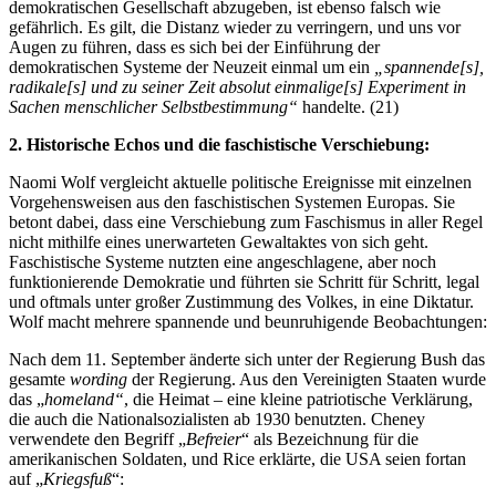
demokratischen Gesellschaft abzugeben, ist ebenso falsch wie
gefährlich. Es gilt, die Distanz wieder zu verringern, und uns vor
Augen zu führen, dass es sich bei der Einführung der
demokratischen Systeme der Neuzeit einmal um ein
„spannende[s],
radikale[s] und zu seiner Zeit absolut einmalige[s] Experiment in
Sachen menschlicher Selbstbestimmung“
handelte. (21)
2. Historische Echos und die faschistische Verschiebung:
Naomi Wolf vergleicht aktuelle politische Ereignisse mit einzelnen
Vorgehensweisen aus den faschistischen Systemen Europas. Sie
betont dabei, dass eine Verschiebung zum Faschismus in aller Regel
nicht mithilfe eines unerwarteten Gewaltaktes von sich geht.
Faschistische Systeme nutzten eine angeschlagene, aber noch
funktionierende Demokratie und führten sie Schritt für Schritt, legal
und oftmals unter großer Zustimmung des Volkes, in eine Diktatur.
Wolf macht mehrere spannende und beunruhigende Beobachtungen:
Nach dem 11. September änderte sich unter der Regierung Bush das
gesamte
wording
der Regierung. Aus den Vereinigten Staaten wurde
das „
homeland“
, die Heimat – eine kleine patriotische Verklärung,
die auch die Nationalsozialisten ab 1930 benutzten. Cheney
verwendete den Begriff „
Befreier
“ als Bezeichnung für die
amerikanischen Soldaten, und Rice erklärte, die USA seien fortan
auf „
Kriegsfuß
“: