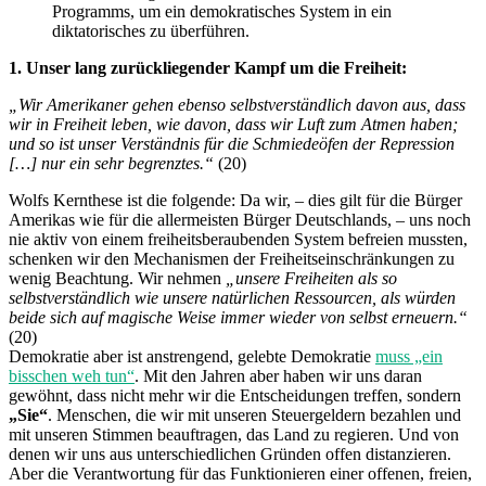
Programms, um ein demokratisches System in ein
diktatorisches zu überführen.
1. Unser lang zurückliegender Kampf um die Freiheit:
„Wir Amerikaner gehen ebenso selbstverständlich davon aus, dass
wir in Freiheit leben, wie davon, dass wir Luft zum Atmen haben;
und so ist unser Verständnis für die Schmiedeöfen der Repression
[…] nur ein sehr begrenztes.“
(20)
Wolfs Kernthese ist die folgende: Da wir, – dies gilt für die Bürger
Amerikas wie für die allermeisten Bürger Deutschlands, – uns noch
nie aktiv von einem freiheitsberaubenden System befreien mussten,
schenken wir den Mechanismen der Freiheitseinschränkungen zu
wenig Beachtung. Wir nehmen
„unsere Freiheiten als so
selbstverständlich wie unsere natürlichen Ressourcen, als würden
beide sich auf magische Weise immer wieder von selbst erneuern.“
(20)
Demokratie aber ist anstrengend, gelebte Demokratie
muss „ein
bisschen weh tun“
. Mit den Jahren aber haben wir uns daran
gewöhnt, dass nicht mehr wir die Entscheidungen treffen, sondern
„Sie“
. Menschen, die wir mit unseren Steuergeldern bezahlen und
mit unseren Stimmen beauftragen, das Land zu regieren. Und von
denen wir uns aus unterschiedlichen Gründen offen distanzieren.
Aber die Verantwortung für das Funktionieren einer offenen, freien,