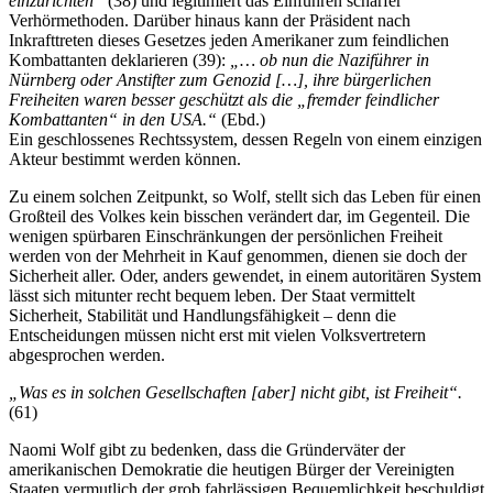
einzurichten“
(38) und legitimiert das Einführen scharfer
Verhörmethoden. Darüber hinaus kann der Präsident nach
Inkrafttreten dieses Gesetzes jeden Amerikaner zum feindlichen
Kombattanten deklarieren (39):
„… ob nun die Naziführer in
Nürnberg oder Anstifter zum Genozid […], ihre bürgerlichen
Freiheiten waren besser geschützt als die „fremder feindlicher
Kombattanten“ in den USA.“
(Ebd.)
Ein geschlossenes Rechtssystem, dessen Regeln von einem einzigen
Akteur bestimmt werden können.
Zu einem solchen Zeitpunkt, so Wolf, stellt sich das Leben für einen
Großteil des Volkes kein bisschen verändert dar, im Gegenteil. Die
wenigen spürbaren Einschränkungen der persönlichen Freiheit
werden von der Mehrheit in Kauf genommen, dienen sie doch der
Sicherheit aller. Oder, anders gewendet, in einem autoritären System
lässt sich mitunter recht bequem leben. Der Staat vermittelt
Sicherheit, Stabilität und Handlungsfähigkeit – denn die
Entscheidungen müssen nicht erst mit vielen Volksvertretern
abgesprochen werden.
„Was es in solchen Gesellschaften [aber] nicht gibt, ist Freiheit“.
(61)
Naomi Wolf gibt zu bedenken, dass die Gründerväter der
amerikanischen Demokratie die heutigen Bürger der Vereinigten
Staaten vermutlich der grob fahrlässigen Bequemlichkeit beschuldigt