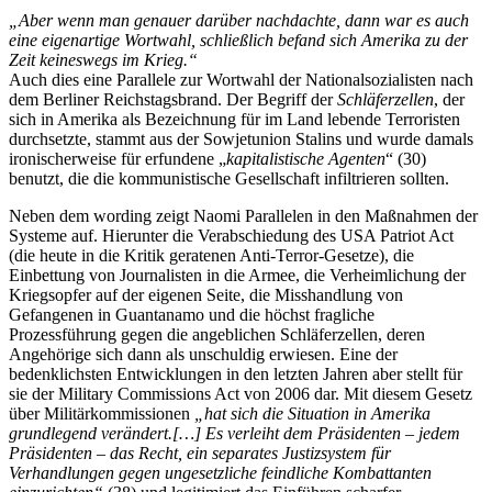
„Aber wenn man genauer darüber nachdachte, dann war es auch
eine eigenartige Wortwahl, schließlich befand sich Amerika zu der
Zeit keineswegs im Krieg.“
Auch dies eine Parallele zur Wortwahl der Nationalsozialisten nach
dem Berliner Reichstagsbrand. Der Begriff der
Schläferzellen
, der
sich in Amerika als Bezeichnung für im Land lebende Terroristen
durchsetzte, stammt aus der Sowjetunion Stalins und wurde damals
ironischerweise für erfundene „
kapitalistische Agenten
“ (30)
benutzt, die die kommunistische Gesellschaft infiltrieren sollten.
Neben dem wording zeigt Naomi Parallelen in den Maßnahmen der
Systeme auf. Hierunter die Verabschiedung des USA Patriot Act
(die heute in die Kritik geratenen Anti-Terror-Gesetze), die
Einbettung von Journalisten in die Armee, die Verheimlichung der
Kriegsopfer auf der eigenen Seite, die Misshandlung von
Gefangenen in Guantanamo und die höchst fragliche
Prozessführung gegen die angeblichen Schläferzellen, deren
Angehörige sich dann als unschuldig erwiesen. Eine der
bedenklichsten Entwicklungen in den letzten Jahren aber stellt für
sie der Military Commissions Act von 2006 dar. Mit diesem Gesetz
über Militärkommissionen
„hat sich die Situation in Amerika
grundlegend verändert.[…] Es verleiht dem Präsidenten – jedem
Präsidenten – das Recht, ein separates Justizsystem für
Verhandlungen gegen ungesetzliche feindliche Kombattanten