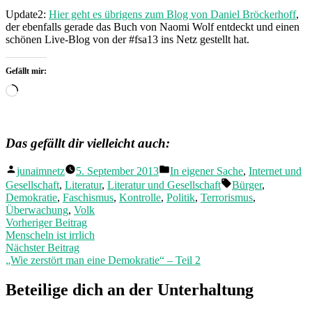
Update2:
Hier geht es übrigens zum Blog von Daniel Bröckerhoff
,
der ebenfalls gerade das Buch von Naomi Wolf entdeckt und einen
schönen Live-Blog von der #fsa13 ins Netz gestellt hat.
Gefällt mir:
Wird
geladen …
Das gefällt dir vielleicht auch:
Veröffentlicht
Veröffentlicht
junaimnetz
5. September 2013
In eigener Sache
,
Internet und
von
in
Schlagwörter:
Gesellschaft
,
Literatur
,
Literatur und Gesellschaft
Bürger
,
Demokratie
,
Faschismus
,
Kontrolle
,
Politik
,
Terrorismus
,
Überwachung
,
Volk
Beitragsnavigation
Vorheriger
Vorheriger Beitrag
Beitrag:
Menscheln ist irrlich
Nächster
Nächster Beitrag
Beitrag:
„Wie zerstört man eine Demokratie“ – Teil 2
Beteilige dich an der Unterhaltung