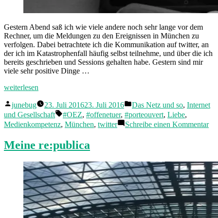
Gestern Abend saß ich wie viele andere noch sehr lange vor dem
Rechner, um die Meldungen zu den Ereignissen in München zu
verfolgen. Dabei betrachtete ich die Kommunikation auf twitter, an
der ich im Katastrophenfall häufig selbst teilnehme, und über die ich
bereits geschrieben und Sessions gehalten habe. Gestern sind mir
viele sehr positive Dinge …
„München.
weiterlesen
Und
Veröffentlicht
Veröffentlicht
twitter.“
junebug
23. Juli 2016
23. Juli 2016
Das Netz und so
,
Internet
von
in
Schlagwörter:
und Gesellschaft
#OEZ
,
#offenetuer
,
#porteouvert
,
Liebe
,
zu
Medienkompetenz
,
München
,
twitter
Schreibe einen Kommentar
Mü
Un
Meine re:publica
twi