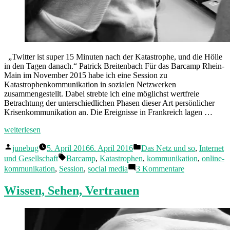
„Twitter ist super 15 Minuten nach der Katastrophe, und die Hölle
in den Tagen danach.“ Patrick Breitenbach Für das Barcamp Rhein-
Main im November 2015 habe ich eine Session zu
Katastrophenkommunikation in sozialen Netzwerken
zusammengestellt. Dabei strebte ich eine möglichst wertfreie
Betrachtung der unterschiedlichen Phasen dieser Art persönlicher
Krisenkommunikation an. Die Ereignisse in Frankreich lagen …
„Katastrophe!
weiterlesen
Ausnahmezustand
Veröffentlicht
Veröffentlicht
in
junebug
5. April 2016
6. April 2016
Das Netz und so
,
Internet
von
in
sozialen
Schlagwörter:
und Gesellschaft
Barcamp
,
Katastrophen
,
kommunikation
,
online-
Netzwerken“
zu
kommunikation
,
Session
,
social media
3 Kommentare
Katastrophe!
Ausnahmezus
Wissen, Sehen, Vertrauen
in
sozialen
Netzwerken