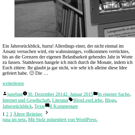
Ein Jahresrückblick, hurra! Allerdings einer, der nicht einmal im
Ansatz versuchen wird, ein wahnsinniges, vollkommen verrücktes,
bis an die Grenzen der eigenen Belastbarkeit gehendes Jahr in Worte
zu fassen. Stattdessen hangele ich mich durch die Monate, indem ich
Euch zitiere. Ihr glaubt ja gar nicht, wie sehr ich alleine diese Idee
gefeiert habe. 🙂 Die …
„2014
weiterlesen
–
Veröffentlicht
Veröffentlicht
in
junebug
30. Dezember 2014
2. Januar 2015
In eigener Sache
,
von
in
Euren
Schlagwörter:
Internet und Gesellschaft
,
Literatur
BlogLeseLiebe
,
Blogs
,
Worten“
zu
Jahresrückblick
,
Texte
8 Kommentare
2014
Seitennummerierung
1
2
3
Ältere Beiträge
–
der
juna im netz
,
Mit Stolz präsentiert von WordPress.
in
Euren
Beiträge
Worten