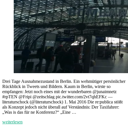
Drei Tage Ausnahmezustand in Berlin. Ein wehmütiger persönlicher
Rückblick in Tweets und Bildern. Kaum in Berlin, wirste so
empfangen: Jetzt noch eines mit der wunderbaren @junaimnetz
#rpTEN @Fripi @zeitschlag pic.twitter.com/2vt7qhEFKc —
literaturschock (@literaturschock) 1. Mai 2016 Die re:publica stößt
als Konzept jedoch nicht überall auf Verständnis: Der Taxifahrer:
„Was is das für ne Konferenz?“ „Eine …
„Meine
weiterlesen
re:publica“