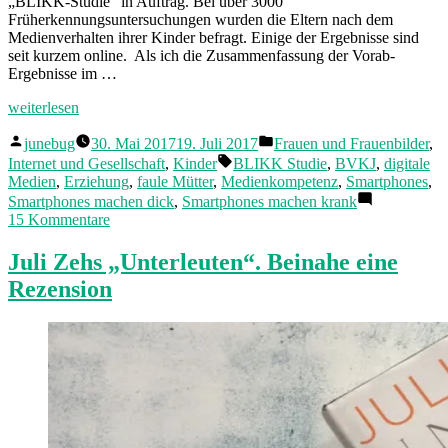
„BLIKK-Studie“ in Auftrag. Bei über 3000
Früherkennungsuntersuchungen wurden die Eltern nach dem
Medienverhalten ihrer Kinder befragt. Einige der Ergebnisse sind
seit kurzem online. Als ich die Zusammenfassung der Vorab-
Ergebnisse im …
„Die
weiterlesen
Mütter
Veröffentlicht
Veröffentlicht
sind
junebug
30. Mai 2017
19. Juli 2017
Frauen und Frauenbilder
,
von
in
Schuld.
Schlagwörter:
Internet und Gesellschaft
,
Kinder
BLIKK Studie
,
BVKJ
,
digitale
Und
Medien
,
Erziehung
,
faule Mütter
,
Medienkompetenz
,
Smartphones
,
die
Smartphones machen dick
,
Smartphones machen krank
Smartphones.
zu
15 Kommentare
Aber
Die
am
Mütter
Juli Zehs „Unterleuten“. Beinahe eine
meisten
sind
Rezension
die
Schuld.
Mütter.“
Und
die
Smartphones.
Aber
am
meisten
die
Mütter.