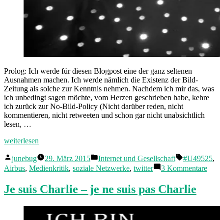
Prolog: Ich werde für diesen Blogpost eine der ganz seltenen
Ausnahmen machen. Ich werde nämlich die Existenz der Bild-
Zeitung als solche zur Kenntnis nehmen. Nachdem ich mir das, was
ich unbedingt sagen möchte, vom Herzen geschrieben habe, kehre
ich zurück zur No-Bild-Policy (Nicht darüber reden, nicht
kommentieren, nicht retweeten und schon gar nicht unabsichtlich
lesen, …
„„Ausnahmejournalismus“
weiterlesen
und
Veröffentlicht
Veröffentlicht
Schlagwörte
Trauer
junebug
29. März 2015
Internet und Gesellschaft
#U49525
,
von
in
im
zu
Airbus
,
Medienkritik
,
soziale Netzwerke
,
twitter
3 Kommentare
Netz“
„Au
und
Je suis Charlie – je ne suis pas Charlie
Tra
im
Net