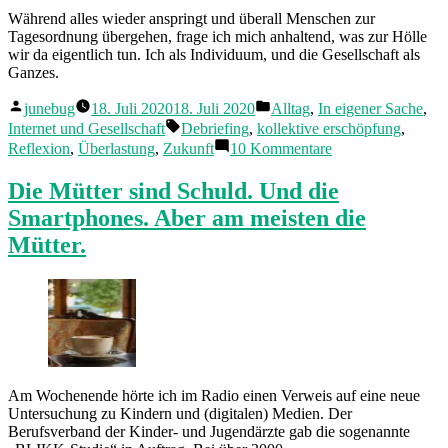
Während alles wieder anspringt und überall Menschen zur
Tagesordnung übergehen, frage ich mich anhaltend, was zur Hölle
wir da eigentlich tun. Ich als Individuum, und die Gesellschaft als
Ganzes.
Veröffentlicht
Veröffentlicht
junebug
18. Juli 2020
18. Juli 2020
Alltag
,
In eigener Sache
,
von
in
Schlagwörter:
Internet und Gesellschaft
Debriefing
,
kollektive erschöpfung
,
zu
Reflexion
,
Überlastung
,
Zukunft
10 Kommentare
Debriefing
01-
Die Mütter sind Schuld. Und die
07
Smartphones. Aber am meisten die
2020
Mütter.
Am Wochenende hörte ich im Radio einen Verweis auf eine neue
Untersuchung zu Kindern und (digitalen) Medien. Der
Berufsverband der Kinder- und Jugendärzte gab die sogenannte