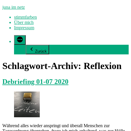
Zum
juna im netz
Inhalt
stimmfarben
springen
Über mich
Impressum
Zurück
Schlagwort-Archiv:
Reflexion
Debriefing 01-07 2020
Während alles wieder anspringt und überall Menschen zur
Tagesordnung übergehen, frage ich mich anhaltend, was zur Hölle