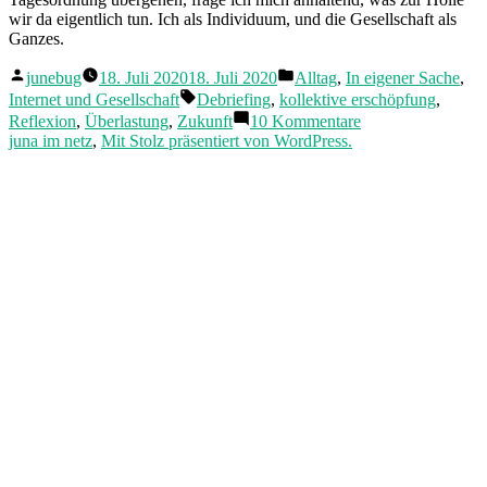
wir da eigentlich tun. Ich als Individuum, und die Gesellschaft als
Ganzes.
Veröffentlicht
Veröffentlicht
junebug
18. Juli 2020
18. Juli 2020
Alltag
,
In eigener Sache
,
von
in
Schlagwörter:
Internet und Gesellschaft
Debriefing
,
kollektive erschöpfung
,
zu
Reflexion
,
Überlastung
,
Zukunft
10 Kommentare
Debriefing
juna im netz
,
Mit Stolz präsentiert von WordPress.
01-
07
2020