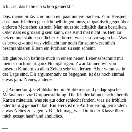
Ich: „Ja, das habe ich schon gemerkt!“
Das, meine Süße. Und noch ein paar andere Sachen. Zum Beispiel,
dass man Kindern gar nicht beibringen muss, empathisch gegenüber
anderen Menschen zu sein. Man muss sie lediglich darin bestärken.
Oder dass es großartig sein kann, das Kind mal nicht ins Bett zu
hetzen und stattdessen lieber zu hören, was es so zu sagen hat. Was
es bewegt – und was vielleicht nur noch für seine wesentlich
beschränkteren Eltern ein Problem zu sein scheint.
Ich glaube, ich befinde mich in einem neuen Lebensabschnitt mit
meiner noch-nicht-ganz-Neunjährigen. Zwar können wir von
unseren Kindern zu allen Zeiten sehr viel lernen. Aber wenn sie in
der Lage sind, Dir argumentativ zu begegnen, ist das noch einmal
etwas ganz Neues, anderes.
[1] Anmerkung: Gefühlskarten im Stuhlkreis sind pädagogische
Maßnahmen zur Gruppenstärkung. Die Kinder können sich über die
Karten mitteilen, was sie gut oder schlecht fanden, was sie fröhlich
oder traurig gemacht hat. Ein Herz ist die Aufforderung, jemandem
etwas Nettes zu sagen, z.B. „Ich mag, was Du in der Klasse über
mich gesagt hast“ und ähnliches.