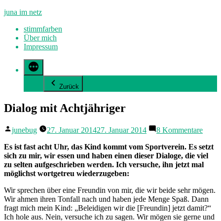
Zum
juna im netz
Inhalt
stimmfarben
springen
Über mich
Impressum
Zurück
Dialog mit Achtjähriger
Veröffentlicht
zu
junebug
27. Januar 2014
27. Januar 2014
8 Kommentare
von
Dialo
mit
Es ist fast acht Uhr, das Kind kommt vom Sportverein. Es setzt
Achtj
sich zu mir, wir essen und haben einen dieser Dialoge, die viel
zu selten aufgeschrieben werden. Ich versuche, ihn jetzt mal
möglichst wortgetreu wiederzugeben:
Wir sprechen über eine Freundin von mir, die wir beide sehr mögen.
Wir ahmen ihren Tonfall nach und haben jede Menge Spaß. Dann
fragt mich mein Kind: „Beleidigen wir die [Freundin] jetzt damit?“
Ich hole aus. Nein, versuche ich zu sagen. Wir mögen sie gerne und