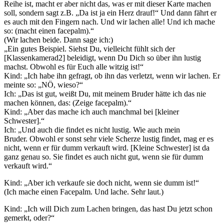
Reihe ist, macht er aber nicht das, was er mit dieser Karte machen
soll, sondern sagt z.B. „Da ist ja ein Herz drauf!“ Und dann fährt er
es auch mit den Fingern nach. Und wir lachen alle! Und ich mache
so: (macht einen facepalm).“
(Wir lachen beide. Dann sage ich:)
„Ein gutes Beispiel. Siehst Du, vielleicht fühlt sich der
[Klassenkamerad2] beleidigt, wenn Du Dich so über ihn lustig
machst. Obwohl es für Euch alle witzig ist!“
Kind: „Ich habe ihn gefragt, ob ihn das verletzt, wenn wir lachen. Er
meinte so: „NÖ, wieso?“
Ich: „Das ist gut, weißt Du, mit meinem Bruder hätte ich das nie
machen können, das: (Zeige facepalm).“
Kind: „Aber das mache ich auch manchmal bei [kleiner
Schwester].“
Ich: „Und auch die findet es nicht lustig. Wie auch mein
Bruder. Obwohl er sonst sehr viele Scherze lustig findet, mag er es
nicht, wenn er für dumm verkauft wird. [Kleine Schwester] ist da
ganz genau so. Sie findet es auch nicht gut, wenn sie für dumm
verkauft wird.“
Kind: „Aber ich verkaufe sie doch nicht, wenn sie dumm ist!“
(Ich mache einen Facepalm. Und lache. Sehr laut.)
Kind: „Ich will Dich zum Lachen bringen, das hast Du jetzt schon
gemerkt, oder?“