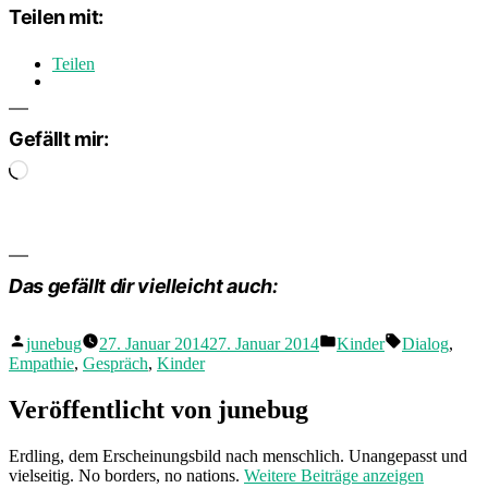
Teilen mit:
Teilen
Gefällt mir:
Wird
geladen …
Das gefällt dir vielleicht auch:
Veröffentlicht
Veröffentlicht
Schlagwörte
junebug
27. Januar 2014
27. Januar 2014
Kinder
Dialog
,
von
in
Empathie
,
Gespräch
,
Kinder
Veröffentlicht von junebug
Erdling, dem Erscheinungsbild nach menschlich. Unangepasst und
vielseitig. No borders, no nations.
Weitere Beiträge anzeigen