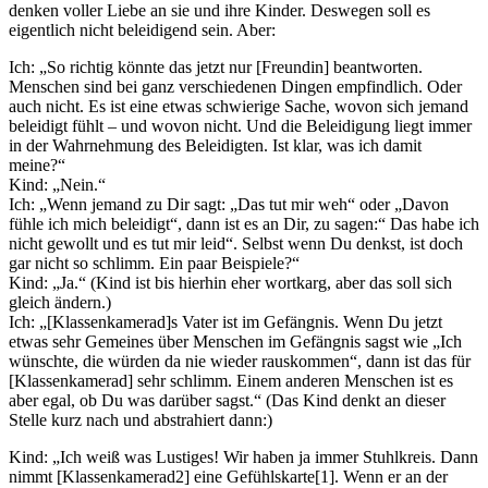
denken voller Liebe an sie und ihre Kinder. Deswegen soll es
eigentlich nicht beleidigend sein. Aber:
Ich: „So richtig könnte das jetzt nur [Freundin] beantworten.
Menschen sind bei ganz verschiedenen Dingen empfindlich. Oder
auch nicht. Es ist eine etwas schwierige Sache, wovon sich jemand
beleidigt fühlt – und wovon nicht. Und die Beleidigung liegt immer
in der Wahrnehmung des Beleidigten. Ist klar, was ich damit
meine?“
Kind: „Nein.“
Ich: „Wenn jemand zu Dir sagt: „Das tut mir weh“ oder „Davon
fühle ich mich beleidigt“, dann ist es an Dir, zu sagen:“ Das habe ich
nicht gewollt und es tut mir leid“. Selbst wenn Du denkst, ist doch
gar nicht so schlimm. Ein paar Beispiele?“
Kind: „Ja.“ (Kind ist bis hierhin eher wortkarg, aber das soll sich
gleich ändern.)
Ich: „[Klassenkamerad]s Vater ist im Gefängnis. Wenn Du jetzt
etwas sehr Gemeines über Menschen im Gefängnis sagst wie „Ich
wünschte, die würden da nie wieder rauskommen“, dann ist das für
[Klassenkamerad] sehr schlimm. Einem anderen Menschen ist es
aber egal, ob Du was darüber sagst.“ (Das Kind denkt an dieser
Stelle kurz nach und abstrahiert dann:)
Kind: „Ich weiß was Lustiges! Wir haben ja immer Stuhlkreis. Dann
nimmt [Klassenkamerad2] eine Gefühlskarte[1]. Wenn er an der