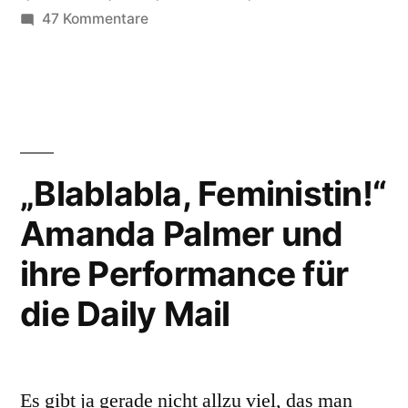
70
zu
47 Kommentare
An
nach
unsere
Hamburg“
Sitznachbarin
im
ICE
70
„Blablabla, Feministin!“
nach
Amanda Palmer und
Hamburg
ihre Performance für
die Daily Mail
Es gibt ja gerade nicht allzu viel, das man