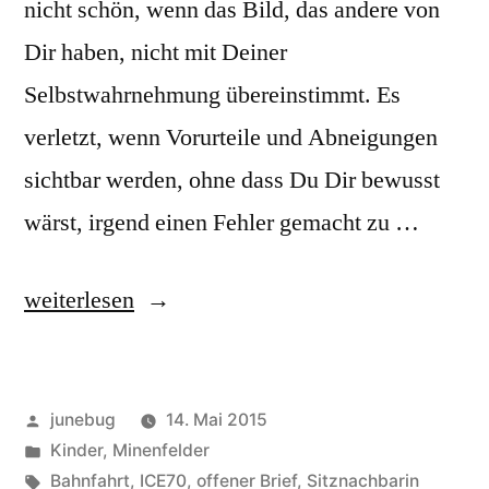
nicht schön, wenn das Bild, das andere von
Dir haben, nicht mit Deiner
Selbstwahrnehmung übereinstimmt. Es
verletzt, wenn Vorurteile und Abneigungen
sichtbar werden, ohne dass Du Dir bewusst
wärst, irgend einen Fehler gemacht zu …
„An
weiterlesen
unsere
Sitznachbarin
Veröffentlicht
junebug
14. Mai 2015
im
von
Veröffentlicht
Kinder
,
Minenfelder
ICE
in
Schlagwörter:
Bahnfahrt
,
ICE70
,
offener Brief
,
Sitznachbarin