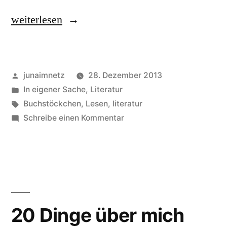
„Und
weiterlesen
überhaupt!
Literatur!“
Veröffentlicht
junaimnetz
28. Dezember 2013
von
Veröffentlicht
In eigener Sache
,
Literatur
in
Schlagwörter:
Buchstöckchen
,
Lesen
,
literatur
zu
Schreibe einen Kommentar
Und
überhaupt!
Literatur!
20 Dinge über mich