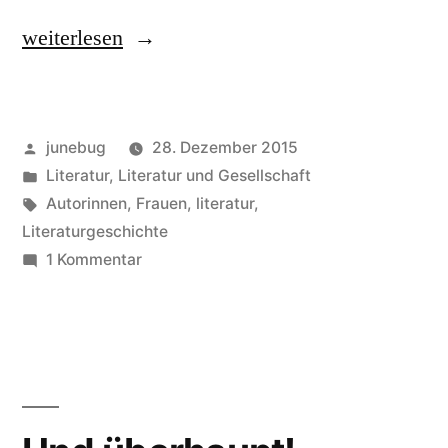
„„Frauen,
weiterlesen
die
schreiben,
Veröffentlicht
junebug
28. Dezember 2015
leben
von
Veröffentlicht
Literatur
,
Literatur und Gesellschaft
gefährlich““
in
Schlagwörter:
Autorinnen
,
Frauen
,
literatur
,
Literaturgeschichte
zu
1 Kommentar
„Frauen,
die
schreiben,
leben
gefährlich“