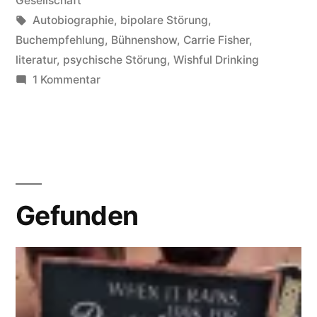
Gesellschaft
Schlagwörter:
Autobiographie
,
bipolare Störung
,
Buchempfehlung
,
Bühnenshow
,
Carrie Fisher
,
literatur
,
psychische Störung
,
Wishful Drinking
zu
1 Kommentar
Carrie
Fishers
„Wishful
Drinking“
Gefunden