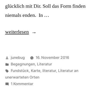
glücklich mit Dir. Soll das Form finden
niemals enden. In …
„Gefunden“
weiterlesen
Veröffentlicht
junebug
16. November 2016
von
Veröffentlicht
Begegnungen
,
Literatur
in
Schlagwörter:
Fundstück
,
Karte
,
literatur
,
Literatur an
unerwarteten Orten
zu
1 Kommentar
Gefunden