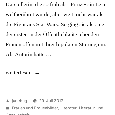
Darstellerin, die so früh als „Prinzessin Leia“
weltberühmt wurde, aber weit mehr war als
die Figur aus Star Wars. So ging sie als eine
der ersten in der Öffentlichkeit stehenden
Frauen offen mit ihrer bipolaren Störung um.
Als Autorin hatte …
„Carrie
weiterlesen
Fishers
„Wishful
Veröffentlicht
junebug
29. Juli 2017
Drinking““
von
Veröffentlicht
Frauen und Frauenbilder
,
Literatur
,
Literatur und
in