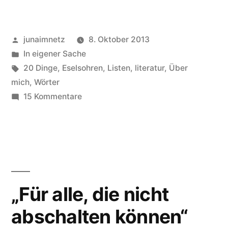
Dinge
über
Veröffentlicht
junaimnetz
8. Oktober 2013
mich“
von
Veröffentlicht
In eigener Sache
in
Schlagwörter:
20 Dinge
,
Eselsohren
,
Listen
,
literatur
,
Über
mich
,
Wörter
zu
15 Kommentare
20
Dinge
über
mich
„Für alle, die nicht
abschalten können“