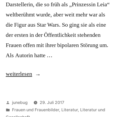
Darstellerin, die so früh als „Prinzessin Leia“
weltberühmt wurde, aber weit mehr war als
die Figur aus Star Wars. So ging sie als eine
der ersten in der Öffentlichkeit stehenden
Frauen offen mit ihrer bipolaren Störung um.
Als Autorin hatte …
„Carrie
weiterlesen
Fishers
„Wishful
Veröffentlicht
junebug
29. Juli 2017
Drinking““
von
Veröffentlicht
Frauen und Frauenbilder
,
Literatur
,
Literatur und
in