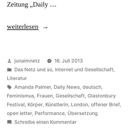
Zeitung „Daily …
„„Blablabla,
weiterlesen
Feministin!“
Amanda
Veröffentlicht
junaimnetz
16. Juli 2013
Palmer
von
Veröffentlicht
Das Netz und so
,
Internet und Gesellschaft
,
und
in
Literatur
ihre
Schlagwörter:
Amanda Palmer
,
Daily News
,
deutsch
,
Feminismus
,
Frauen
,
Gesellschaft
,
Glastonbury
Performance
Festival
,
Körper
,
Künstlerin
,
London
,
offener Brief
,
für
open letter
,
Performance
,
Übersetzung
zu
Schreibe einen Kommentar
die
„Blablabla,
Daily
Feministin!“