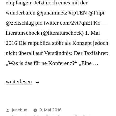
empfangen: Jetzt noch eines mit der
wunderbaren @junaimnetz #rpTEN @Fripi
@zeitschlag pic.twitter.com/2vt7qhEFKc —
literaturschock (@literaturschock) 1. Mai
2016 Die re:publica stößt als Konzept jedoch
nicht überall auf Verständnis: Der Taxifahrer:
„Was is das für ne Konferenz?“ „Eine …
„Meine
weiterlesen
re:publica“
Veröffentlicht
junebug
9. Mai 2016