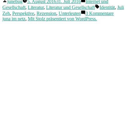
Veröffentlicht
Veröffentlicht
„Unterleuten“.
junebug
5. August 2016
31. Juli 2016
Internet und
von
in
Beinahe
Schlagwörter:
Gesellschaft
,
Literatur
,
Literatur und Gesellschaft
Identität
,
Juli
eine
zu
Zeh
,
Perspektive
,
Rezension
,
Unterleuten
3 Kommentare
Rezension“
Juli
juna im netz
,
Mit Stolz präsentiert von WordPress.
Zehs
„Unterleut
Beinahe
eine
Rezension