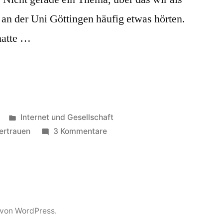
n der Uni Göttingen häufig etwas hörten.
hatte …
Veröffentlicht
Internet und Gesellschaft
in
zu
ertrauen
3 Kommentare
Wissen,
Sehen,
Vertrauen
t von WordPress.