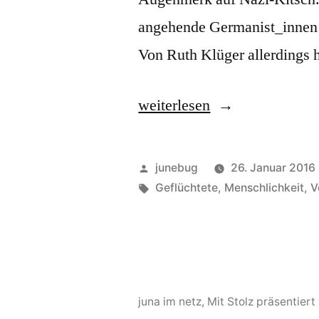
angehende Germanist_innen a
Von Ruth Klüger allerdings 
„Wissen,
weiterlesen
Sehen,
Vertrauen“
Veröffentlicht
junebug
26. Januar 2016
von
Schlagwörter:
Geflüchtete
,
Menschlichkeit
,
V
juna im netz
,
Mit Stolz präsentier