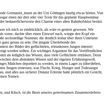
hende Germanist_innen an der Uni Göttingen häufig etwas hörten. Von
 sogar einen der drei oder vier Texte für das geplante Hauptseminar
der bedauerlicherweise den Charme eines alten Bahnhofsklos besitzt.
re ich mich so eindrücklich, als wäre es gestern gewesen. Wir
 als vorne, dachte über einen Einwurf nach, wiegte den Kopf ein
roße sechsstellige Nummer, die deutlich lesbar über ihren Unterarm
Um ganz genau zu sein: Die jüngste Überlebende des
text der Bilder des geflüchteten, ertrunkenen Jungen intensiv
ezeigt werden sollten. Ein wichtiges Argument für das Veröffentlichen
itzt als lediglich das Wissen, dass viele Geflüchtete ertrinken. Denn
g zwischen dem abstrakten Wissen und der eigenen Erfahrungswelt.
nges Mädchen deportiert zu werden, in einem Lager zu (über)leben,
ten Jungen ermessen, was Flucht, Krieg, Hunger und Todesangst
und alles aus sicherer Distanz Erlernte hatte plötzlich ein Gesicht.
 einen Namen.
en, und Kitsch, ist die Basis unseres gemeinsamen Zusammenlebens