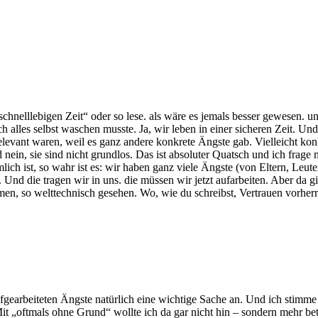
elllebigen Zeit“ oder so lese. als wäre es jemals besser gewesen. und 
alles selbst waschen musste. Ja, wir leben in einer sicheren Zeit. Und n
levant waren, weil es ganz andere konkrete Ängste gab. Vielleicht konk
in, sie sind nicht grundlos. Das ist absoluter Quatsch und ich frage m
ich ist, so wahr ist es: wir haben ganz viele Ängste (von Eltern, Leut
nd die tragen wir in uns. die müssen wir jetzt aufarbeiten. Aber da g
en, so welttechnisch gesehen. Wo, wie du schreibst, Vertrauen vorherr
gearbeiteten Ängste natürlich eine wichtige Sache an. Und ich stimme 
it „oftmals ohne Grund“ wollte ich da gar nicht hin – sondern mehr beto