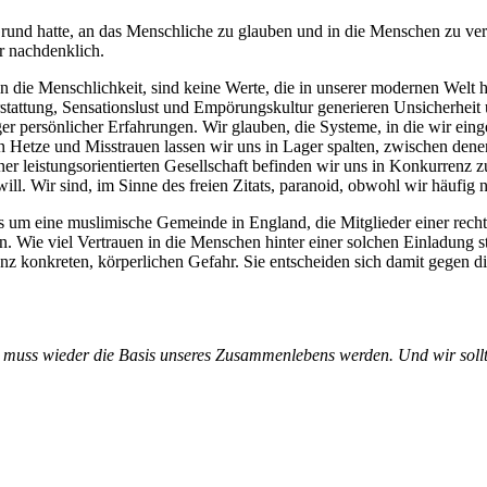
rund hatte, an das Menschliche zu glauben und in die Menschen zu ver
r nachdenklich.
n die Menschlichkeit, sind keine Werte, die in unserer modernen Welt h
erstattung, Sensationslust und Empörungskultur generieren Unsicherheit
r persönlicher Erfahrungen. Wir glauben, die Systeme, in die wir ein
n Hetze und Misstrauen lassen wir uns in Lager spalten, zwischen dene
er leistungsorientierten Gesellschaft befinden wir uns in Konkurrenz z
will. Wir sind, im Sinne des freien Zitats, paranoid, obwohl wir häufig
g es um eine muslimische Gemeinde in England, die Mitglieder einer rec
Wie viel Vertrauen in die Menschen hinter einer solchen Einladung st
nz konkreten, körperlichen Gefahr. Sie entscheiden sich damit gegen di
muss wieder die Basis unseres Zusammenlebens werden. Und wir sollt