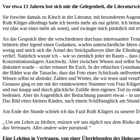
Vertrauen
Vor etwa 13 Jahren bot sich mir die Gelegenheit, die Literaturw
Sie forschte damals zu Kitsch in der Literatur, mit besonderem Auge
Ruth Klüger allerdings hatte ich bereits mehr als nur gehört. Ich betr
vor (das war einer mehr als sonst), und zwängte mich pünktlich mit 
An das Gespräch über die verschiedenen durchaus interessanten Texte
brüteten über irgend einen Gedanken, warfen unterschiedliche Ideen d
wenig und strich sich die Ärmel des Strickpullovers über die Ellenbog
verlief. Natürlich wusste ich – wie so ziemlich jeder im Raum -, da
Konzentrationslagers Auschwitz. Aber zwischen Wissen und selbst Seh
diskutiert wurde – sicher erinnert Ihr Euch. In der ethischen Grundsa
der Bilder war die Tatsache, dass das Foto eines Schicksals stellvertr
Wissen selbst ist abstrakt: Zahlen und Wörter, die wir lesen und ver
Genauso ging es mir mit der eintätowierten Nummer von Frau Klüger.
und nur knapp und durch glückliche Zufälle dem eigenen Tod zu en
bedeuten. Aber im Augenblick der Betrachtung passiert etwas – in uns
Das Bild eines kleinen Kindes, nach einem Schiffsunglück am Strand
Am Ende der Stunde schrieb ich das Fazit Ruth Klügers zu unserer Disku
„Um am Leben zu bleiben, müssen wir uns täglich neu dem Risiko des
das Vertrauen. Alles andere wäre paranoid.“
Eine Lektion in Vertrauen, von einer Überlebenden des Holocaus