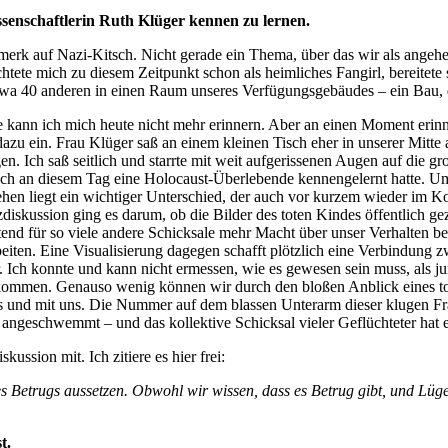
issenschaftlerin Ruth Klüger kennen zu lernen.
nmerk auf Nazi-Kitsch. Nicht gerade ein Thema, über das wir als ange
achtete mich zu diesem Zeitpunkt schon als heimliches Fangirl, bereitete
etwa 40 anderen in einen Raum unseres Verfügungsgebäudes – ein Bau, 
 kann ich mich heute nicht mehr erinnern. Aber an einen Moment erinne
azu ein. Frau Klüger saß an einem kleinen Tisch eher in unserer Mitte
en. Ich saß seitlich und starrte mit weit aufgerissenen Augen auf die g
ss ich an diesem Tag eine Holocaust-Überlebende kennengelernt hatte. 
en liegt ein wichtiger Unterschied, der auch vor kurzem wieder im Kon
tzdiskussion ging es darum, ob die Bilder des toten Kindes öffentlich g
etend für so viele andere Schicksale mehr Macht über unser Verhalten bes
arbeiten. Eine Visualisierung dagegen schafft plötzlich eine Verbindun
 Ich konnte und kann nicht ermessen, wie es gewesen sein muss, als ju
tkommen. Genauso wenig können wir durch den bloßen Anblick eines to
 und mit uns. Die Nummer auf dem blassen Unterarm dieser klugen Frau, 
 angeschwemmt – und das kollektive Schicksal vieler Geflüchteter hat
ssion mit. Ich zitiere es hier frei:
 Betrugs aussetzen. Obwohl wir wissen, dass es Betrug gibt, und Lüg
t.