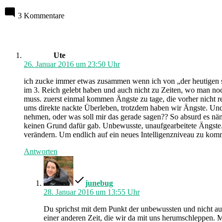
3 Kommentare
schreibt:
Ute
26. Januar 2016 um 23:50 Uhr
ich zucke immer etwas zusammen wenn ich von „der heutigen schn
im 3. Reich gelebt haben und auch nicht zu Zeiten, wo man noch 
muss. zuerst einmal kommen Ängste zu tage, die vorher nicht re
ums direkte nackte Überleben, trotzdem haben wir Ängste. Und ne
nehmen, oder was soll mir das gerade sagen?? So absurd es näml
keinen Grund dafür gab. Unbewusste, unaufgearbeitete Ängste. U
verändern. Um endlich auf ein neues Intelligenzniveau zu komm
Antworten
schreibt:
junebug
28. Januar 2016 um 13:55 Uhr
Du sprichst mit dem Punkt der unbewussten und nicht auf
einer anderen Zeit, die wir da mit uns herumschleppen. M