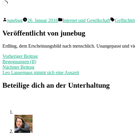
Wird
geladen …
Veröffentlicht
Veröffentlicht
Schlagwört
junebug
26. Januar 2016
Internet und Gesellschaft
Geflüchtet
von
in
Veröffentlicht von junebug
Erdling, dem Erscheinungsbild nach menschlich. Unangepasst und viel
Beitragsnavigation
Vorheriger
Vorheriger Beitrag
Beitrag:
Begegnungen (II)
Nächster
Nächster Beitrag
Beitrag:
Leo Lausemaus nimmt sich eine Auszeit
Beteilige dich an der Unterhaltung