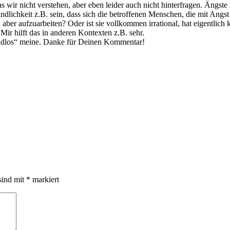
as wir nicht verstehen, aber eben leider auch nicht hinterfragen. Ängst
ichkeit z.B. sein, dass sich die betroffenen Menschen, die mit Angst r
, aber aufzuarbeiten? Oder ist sie vollkommen irrational, hat eigentli
ir hilft das in anderen Kontexten z.B. sehr.
rundlos“ meine. Danke für Deinen Kommentar!
sind mit
*
markiert