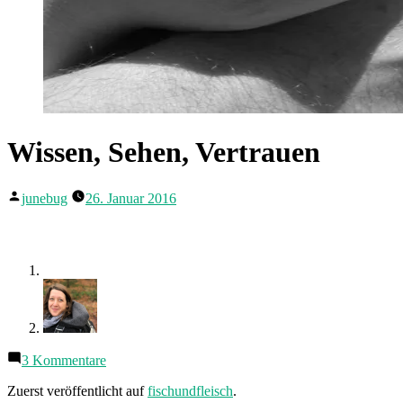
Wissen, Sehen, Vertrauen
Veröffentlicht
junebug
26. Januar 2016
von
zu
3 Kommentare
Wissen,
Sehen,
Zuerst veröffentlicht auf
fischundfleisch
.