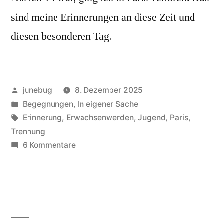
sind meine Erinnerungen an diese Zeit und
diesen besonderen Tag.
Veröffentlicht
junebug
8. Dezember 2025
von
Veröffentlicht
Begegnungen
,
In eigener Sache
in
Schlagwörter:
Erinnerung
,
Erwachsenwerden
,
Jugend
,
Paris
,
Trennung
zu
6 Kommentare
Lost
in
France