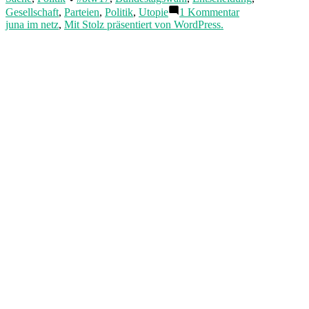
Welt
zu
Gesellschaft
,
Parteien
,
Politik
,
Utopie
1 Kommentar
möchte
In
juna im netz
,
Mit Stolz präsentiert von WordPress.
ich
was
leben?“
für
einer
Welt
möchte
ich
leben?