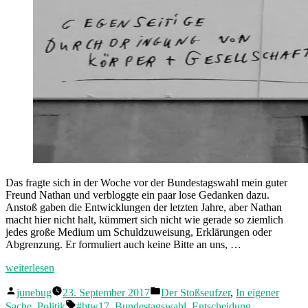
Das fragte sich in der Woche vor der Bundestagswahl mein guter
Freund Nathan und verbloggte ein paar lose Gedanken dazu.
Anstoß gaben die Entwicklungen der letzten Jahre, aber Nathan
macht hier nicht halt, kümmert sich nicht wie gerade so ziemlich
jedes große Medium um Schuldzuweisung, Erklärungen oder
Abgrenzung. Er formuliert auch keine Bitte an uns, …
„In
weiterlesen
was
Veröffentlicht
Veröffentlicht
für
junebug
23. September 2017
Der Stoßseufzer
,
In eigener
von
in
einer
Schlagwörter:
Sache
,
Politik
#btw17
,
Bundestagswahl
,
Entscheidung
,