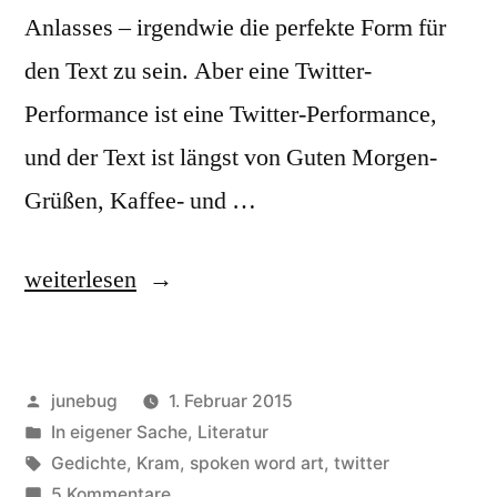
Anlasses – irgendwie die perfekte Form für
den Text zu sein. Aber eine Twitter-
Performance ist eine Twitter-Performance,
und der Text ist längst von Guten Morgen-
Grüßen, Kaffee- und …
„Hätte
weiterlesen
ich
mehr
Veröffentlicht
junebug
1. Februar 2015
Zeit
von
Veröffentlicht
In eigener Sache
,
Literatur
auf
in
Schlagwörter:
Gedichte
,
Kram
,
spoken word art
,
twitter
diesem
zu
5 Kommentare