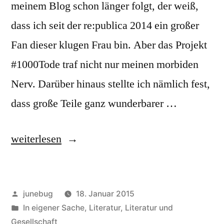
meinem Blog schon länger folgt, der weiß,
dass ich seit der re:publica 2014 ein großer
Fan dieser klugen Frau bin. Aber das Projekt
#1000Tode traf nicht nur meinen morbiden
Nerv. Darüber hinaus stellte ich nämlich fest,
dass große Teile ganz wunderbarer …
„Über
weiterlesen
#1000
Tode“
Veröffentlicht
junebug
18. Januar 2015
von
Veröffentlicht
In eigener Sache
,
Literatur
,
Literatur und
in
Gesellschaft