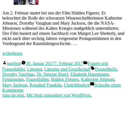
Am 2. Februar startet bei uns der Film Hidden Figures. Er
beleuchtet die Rolle der schwarzen Wissenschaftlerinnen Katherine
Johnson, Dorothy Vaughan und Mary Jackson, die die NASA-
Missionen während des Kalten Krieges maßgeblich unterstützten.
Der Film basiert auf einem Sachbuch von Margot Lee Shetterly, und
rückt nach über sechzig Jahren vergessene Protagonistinnen in den
Vordergrund der Raumfahrtgeschichte. …
„Vergessene
weiterlesen
Wissenschaftlerinnen,
Veröffentlicht
Veröffentlicht
heimliche
junebug
30. Januar 2017
7. Februar 2017
Frauen und
von
in
Autorinnen“
Schlagwörter:
Frauenbilder
,
Literatur
,
Literatur und Gesellschaft
Doppelhelix
,
Dorothy Vaughan
,
Dr. Simone Burel
,
Elisabeth Hauptmann
,
Feminismus
,
Frauenbilder
,
Hidden Figures
,
Katherine Johnson
,
Mary Jackson
,
Rosalind Franklin
,
Unsichtbarkeit
Schreibe einen
zu
Kommentar
Vergessene
juna im netz
,
Mit Stolz präsentiert von WordPress.
Wissenschaftlerinnen,
heimliche
Autorinnen