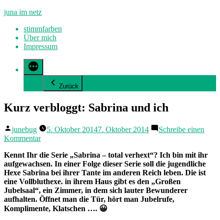
Zum
juna im netz
Inhalt
stimmfarben
springen
Über mich
Impressum
Zurück
Kurz verbloggt: Sabrina und ich
Veröffentlicht
junebug
5. Oktober 2014
7. Oktober 2014
Schreibe einen
von
zu
Kommentar
Kurz
Kennt Ihr die Serie „Sabrina – total verhext“? Ich bin mit ihr
verbloggt:
aufgewachsen. In einer Folge dieser Serie soll die jugendliche
Sabrina
Hexe Sabrina bei ihrer Tante im anderen Reich leben. Die ist
und
eine Vollbluthexe. in ihrem Haus gibt es den „Großen
ich
Jubelsaal“, ein Zimmer, in dem sich lauter Bewunderer
aufhalten. Öffnet man die Tür, hört man Jubelrufe,
Komplimente, Klatschen …. 😀