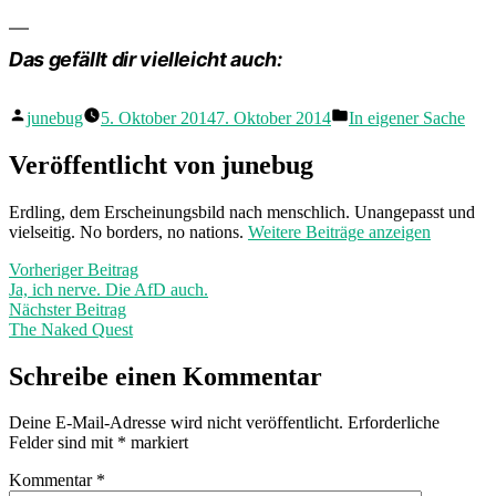
Das gefällt dir vielleicht auch:
Veröffentlicht
Veröffentlicht
junebug
5. Oktober 2014
7. Oktober 2014
In eigener Sache
von
in
Veröffentlicht von junebug
Erdling, dem Erscheinungsbild nach menschlich. Unangepasst und
vielseitig. No borders, no nations.
Weitere Beiträge anzeigen
Beitragsnavigation
Vorheriger
Vorheriger Beitrag
Beitrag:
Ja, ich nerve. Die AfD auch.
Nächster
Nächster Beitrag
Beitrag:
The Naked Quest
Schreibe einen Kommentar
Deine E-Mail-Adresse wird nicht veröffentlicht.
Erforderliche
Felder sind mit
*
markiert
Kommentar
*