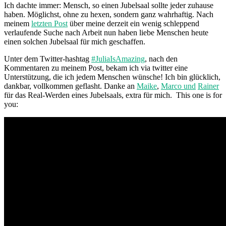
Ich dachte immer: Mensch, so einen Jubelsaal sollte jeder zuhause
haben. Möglichst, ohne zu hexen, sondern ganz wahrhaftig. Nach
meinem
letzten Post
über meine derzeit ein wenig schleppend
verlaufende Suche nach Arbeit nun haben liebe Menschen heute
einen solchen Jubelsaal für mich geschaffen.
Unter dem Twitter-hashtag
#JuliaIsAmazing
, nach den
Kommentaren zu meinem Post, bekam ich via twitter eine
Unterstützung, die ich jedem Menschen wünsche! Ich bin glücklich,
dankbar, vollkommen geflasht. Danke an
Maike
,
Marco und
Rainer
für das Real-Werden eines Jubelsaals, extra für mich. This one is for
you: