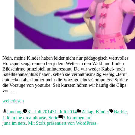
Nein, meine Kinder haben leider nicht nur pädagogisch wertvolles
Holzspielzeug, rennen bei jedem Wetter in den Wald und finden
Bildschirme prinzipiell uninteressant. Da wir weder Kabel- noch
Satellitenanschluss haben, sehen sie verhältnismäßig wenig „fern“,
entdecken aber immer mehr die Vorzüge eines Computers. Sprich:
die Vorzüge von youtube. Seit kurzem hören wir häufig die Clips
von …
„Barbie
weiterlesen
–
Veröffentlicht
Veröffentlicht
Schlagwört
das
junebug
31. Juli 2014
31. Juli 2014
Alltag
,
Kinder
Barbie
,
von
in
Leben
zu
Life in the dreamhouse
,
Serie
3 Kommentare
im
Barbie
juna im netz
,
Mit Stolz präsentiert von WordPress.
Traumhaus“
–
das