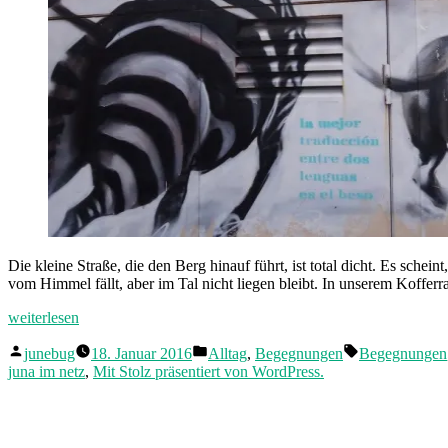
Die kleine Straße, die den Berg hinauf führt, ist total dicht. Es sche
vom Himmel fällt, aber im Tal nicht liegen bleibt. In unserem Koffe
„Begegnungen
weiterlesen
(II)“
Veröffentlicht
Veröffentlicht
Schlagwörter:
junebug
18. Januar 2016
Alltag
,
Begegnungen
Begegnungen
von
in
juna im netz
,
Mit Stolz präsentiert von WordPress.