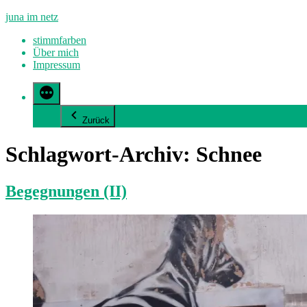
Zum
juna im netz
Inhalt
stimmfarben
springen
Über mich
Impressum
Zurück
Schlagwort-Archiv:
Schnee
Begegnungen (II)