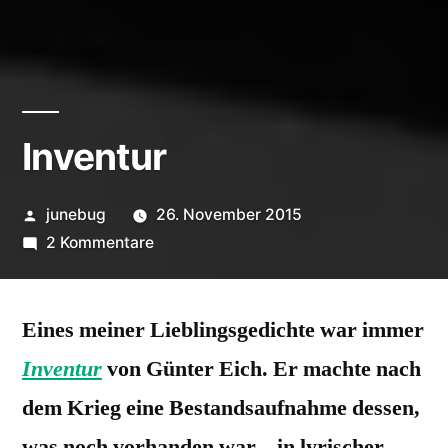
Inventur
Veröffentlicht
junebug
26. November 2015
von
zu
2 Kommentare
Inventur
Eines meiner Lieblingsgedichte war immer
Inventur
von Günter Eich. Er machte nach
dem Krieg eine Bestandsaufnahme dessen,
was noch vorhanden war – in lyrischer