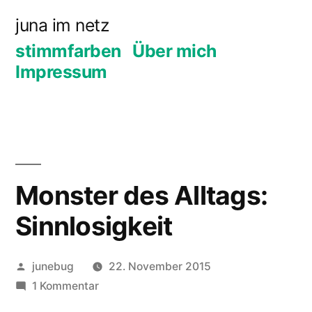
Zum
juna im netz
Inhalt
stimmfarben
Über mich
springen
Impressum
Monster des Alltags:
Sinnlosigkeit
Veröffentlicht
junebug
22. November 2015
von
zu
1 Kommentar
Monster