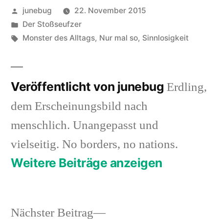
Veröffentlicht
junebug
22. November 2015
von
Veröffentlicht
Der Stoßseufzer
in
Schlagwörter:
Monster des Alltags
,
Nur mal so
,
Sinnlosigkeit
Veröffentlicht von junebug
Erdling,
dem Erscheinungsbild nach
menschlich. Unangepasst und
vielseitig. No borders, no nations.
Weitere Beiträge anzeigen
Nächster
Nächster Beitrag