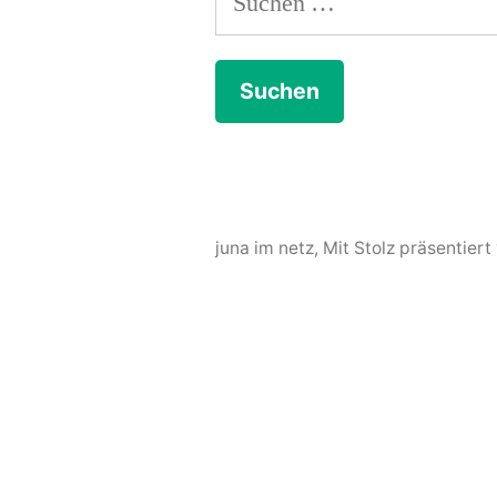
nach:
juna im netz
,
Mit Stolz präsentier