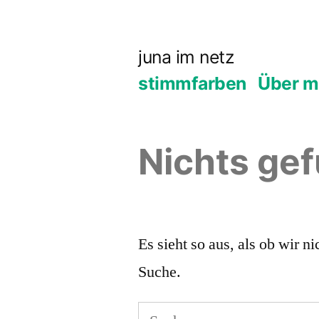
Zum
Inhalt
juna im netz
springen
stimmfarben
Über m
Nichts ge
Es sieht so aus, als ob wir 
Suche.
Suchen