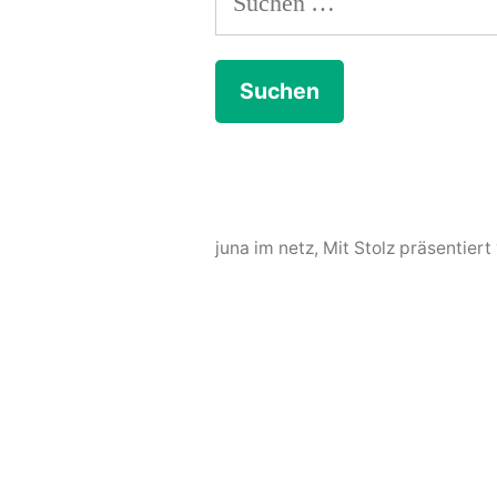
nach:
juna im netz
,
Mit Stolz präsentier