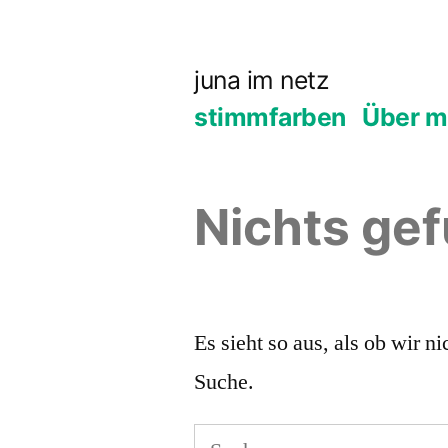
Zum
Inhalt
juna im netz
springen
stimmfarben
Über m
Nichts ge
Es sieht so aus, als ob wir 
Suche.
Suchen